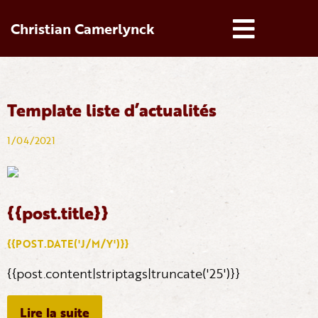
Christian Camerlynck
Template liste d’actualités
1/04/2021
{{post.title}}
{{POST.DATE('J/M/Y')}}
{{post.content|striptags|truncate('25')}}
Lire la suite