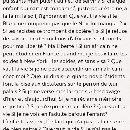
puissants manipulent au lieu de servir ? Si chaque
enfant qui nait est condamné, juste pour être né, à
la faim, la soif, l’ignorance? Que vaut la vie si le
Blanc ne comprend pas que le Noir lui manque ? «
Si les racistes se trompent de colère ? » Si je refuse
de savoir que des millions d’africains sont morts
pour ma Liberté ? Ma Liberté ! Si un africain ne
peut étudier en France quand moi je peux faire les
soldes à New York… les soldes, et sans visa ? Que
vaut la vie Si je ne peux accueillir un ami africain
chez moi ? Que lui dirais-je, quand nos présidents
font la bise aux dictateurs sur le perron de leur
palais ? Si je ne verse mes larmes sur l’esclavage
d’hier et d’aujourd’hui, Si je ne réclame mémoire
et justice ? Si je n’exprime ma colère ? Que vaut la
vie Si je ne vois en l’adulte bafoué l’enfant?
L’enfant… asservi, l’enfant qui n’a pas eu la chance
de bien naître ? Que vaut la vie Si je n’ai pas le